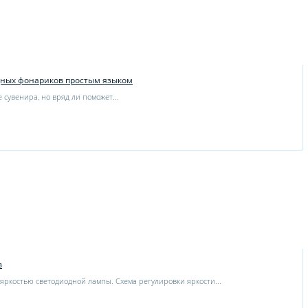
дных фонариков простым языком
 сувенира, но вряд ли поможет...
в
 яркостью светодиодной лампы. Схема регулировки яркости...