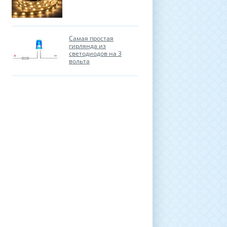
Самая простая
гирлянда из
светодиодов на 3
вольта