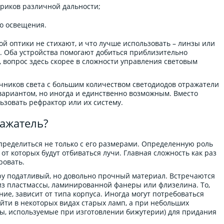
риков различной дальности;
о освещения.
й оптики не стихают, и что лучше использовать – линзы или
. Оба устройства помогают добиться приблизительно
 вопрос здесь скорее в сложности управления световым
очников света с большим количеством светодиодов отражатели
вариантом, но иногда и единственно возможным. Вместо
зовать рефрактор или их систему.
ражатель?
пределиться не только с его размерами. Определенную роль
от которых будут отбиваться лучи. Главная сложность как раз
ровать.
ру податливый, но довольно прочный материал. Встречаются
з пластмассы, ламинированной фанеры или флизелина. То,
ие, зависит от типа корпуса. Иногда могут потребоваться
йти в некоторых видах старых ламп, а при небольших
ы, используемые при изготовлении бижутерии) для придания