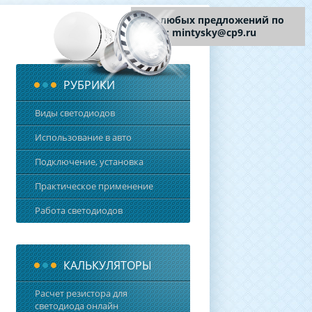
Для любых предложений по
сайту: mintysky@cp9.ru
РУБРИКИ
Виды светодиодов
Использование в авто
Подключение, установка
Практическое применение
Работа светодиодов
КАЛЬКУЛЯТОРЫ
Расчет резистора для
светодиода онлайн