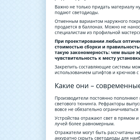
Важно не только придать материалу ну
подают светодиоды.
Отменным вариантом наружного покры
продается в баллонах. Можно не нано
специалистам из профильной мастерс
При проектировании любых оптичес
стоимостью сборки и правильностью
такую закономерность: чем выше э
чувствительность к месту установки
Закрепить составляющие системы можн
использованием штифтов и крючков с 
Какие они – современны
Производители постоянно пополняют 
светового тюнинга. Рефракторы выпус
вовсе не обязательно ограничиваться
Устройства отражают свет в прямом и
лучей более равномерным.
Отражатели могут быть рассчитаны на
аккуратно скрыть светодиоды для наи