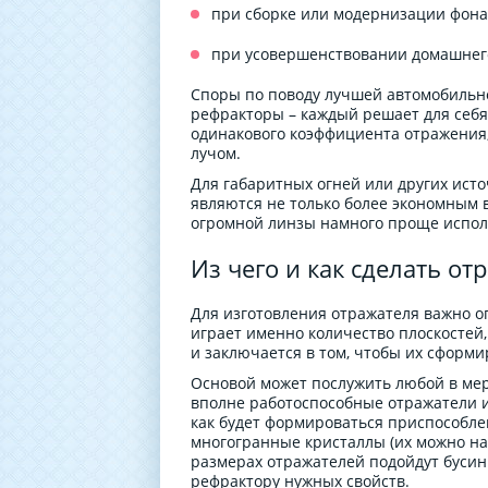
при сборке или модернизации фона
при усовершенствовании домашнег
Споры по поводу лучшей автомобильно
рефракторы – каждый решает для себя
одинакового коэффициента отражения,
лучом.
Для габаритных огней или других ист
являются не только более экономным 
огромной линзы намного проще исполь
Из чего и как сделать от
Для изготовления отражателя важно о
играет именно количество плоскостей, 
и заключается в том, чтобы их сформи
Основой может послужить любой в ме
вполне работоспособные отражатели и
как будет формироваться приспособлен
многогранные кристаллы (их можно на
размерах отражателей подойдут бусин
рефрактору нужных свойств.