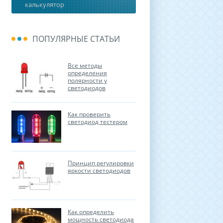
калькулятор
ПОПУЛЯРНЫЕ СТАТЬИ
Все методы
определения
полярности у
светодиодов
Как проверить
светодиод тестером
Принцип регулировки
яркости светодиодов
Как определить
мощность светодиода