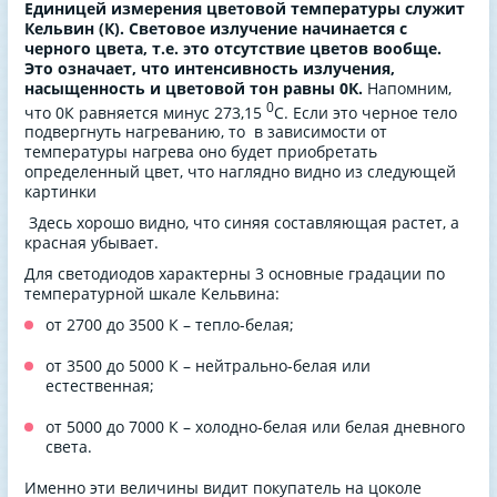
Единицей измерения цветовой температуры служит
Кельвин (К). Световое излучение начинается с
черного цвета, т.е. это отсутствие цветов вообще.
Это означает, что интенсивность излучения,
насыщенность и цветовой тон равны 0К.
Напомним,
0
что 0К равняется минус 273,15
С. Если это черное тело
подвергнуть нагреванию, то в зависимости от
температуры нагрева оно будет приобретать
определенный цвет, что наглядно видно из следующей
картинки
Здесь хорошо видно, что синяя составляющая растет, а
красная убывает.
Для светодиодов характерны 3 основные градации по
температурной шкале Кельвина:
от 2700 до 3500 К – тепло-белая;
от 3500 до 5000 К – нейтрально-белая или
естественная;
от 5000 до 7000 К – холодно-белая или белая дневного
света.
Именно эти величины видит покупатель на цоколе