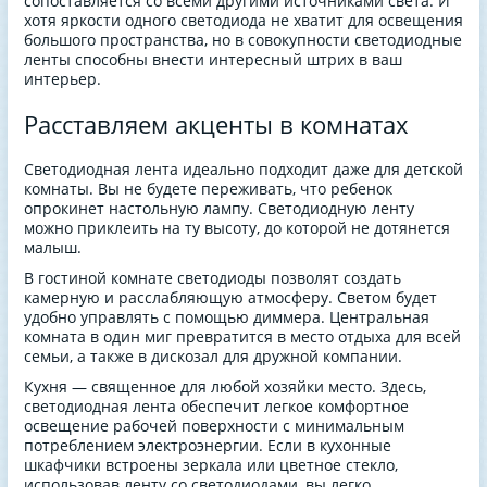
сопоставляется со всеми другими источниками света. И
хотя яркости одного светодиода не хватит для освещения
большого пространства, но в совокупности светодиодные
ленты способны внести интересный штрих в ваш
интерьер.
Расставляем акценты в комнатах
Светодиодная лента идеально подходит даже для детской
комнаты. Вы не будете переживать, что ребенок
опрокинет настольную лампу. Светодиодную ленту
можно приклеить на ту высоту, до которой не дотянется
малыш.
В гостиной комнате светодиоды позволят создать
камерную и расслабляющую атмосферу. Светом будет
удобно управлять с помощью диммера. Центральная
комната в один миг превратится в место отдыха для всей
семьи, а также в дискозал для дружной компании.
Кухня — священное для любой хозяйки место. Здесь,
светодиодная лента обеспечит легкое комфортное
освещение рабочей поверхности с минимальным
потреблением электроэнергии. Если в кухонные
шкафчики встроены зеркала или цветное стекло,
использовав ленту со светодиодами, вы легко