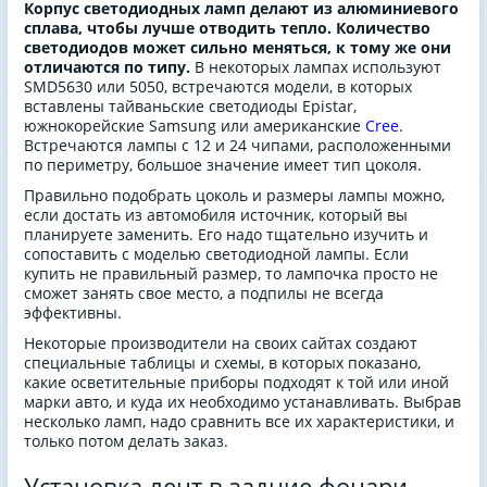
Корпус светодиодных ламп делают из алюминиевого
сплава, чтобы лучше отводить тепло. Количество
светодиодов может сильно меняться, к тому же они
отличаются по типу.
В некоторых лампах используют
SMD5630 или 5050, встречаются модели, в которых
вставлены тайваньские светодиоды Epistar,
южнокорейские Samsung или американские
Cree
.
Встречаются лампы с 12 и 24 чипами, расположенными
по периметру, большое значение имеет тип цоколя.
Правильно подобрать цоколь и размеры лампы можно,
если достать из автомобиля источник, который вы
планируете заменить. Его надо тщательно изучить и
сопоставить с моделью светодиодной лампы. Если
купить не правильный размер, то лампочка просто не
сможет занять свое место, а подпилы не всегда
эффективны.
Некоторые производители на своих сайтах создают
специальные таблицы и схемы, в которых показано,
какие осветительные приборы подходят к той или иной
марки авто, и куда их необходимо устанавливать. Выбрав
несколько ламп, надо сравнить все их характеристики, и
только потом делать заказ.
Установка лент в задние фонари